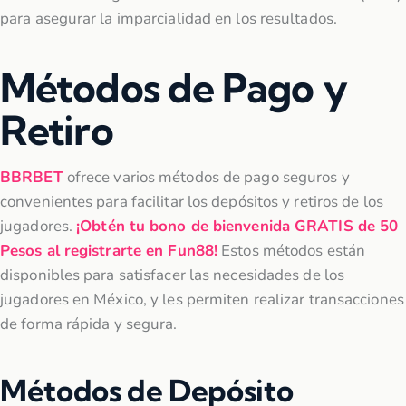
para asegurar la imparcialidad en los resultados.
Métodos de Pago y
Retiro
BBRBET
ofrece varios métodos de pago seguros y
convenientes para facilitar los depósitos y retiros de los
jugadores.
¡Obtén tu bono de bienvenida GRATIS de 50
Pesos al registrarte en Fun88!
Estos métodos están
disponibles para satisfacer las necesidades de los
jugadores en México, y les permiten realizar transacciones
de forma rápida y segura.
Métodos de Depósito