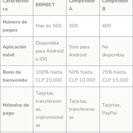
Característi
Competidor
Competidor
BBRBET
ca
A
B
Número de
Más de 500
300
400
juegos
Disponible
Aplicación
Solo para
No
para Android
móvil
Android
disponible
e iOS
Bono de
100% hasta
50% hasta
75% hasta
bienvenida
CLP 20.000
CLP 10.000
CLP 15.000
Tarjetas,
transferenci
Tarjetas,
Métodos de
Tarjetas,
as,
transferenci
pago
PayPal
criptomoned
as
as