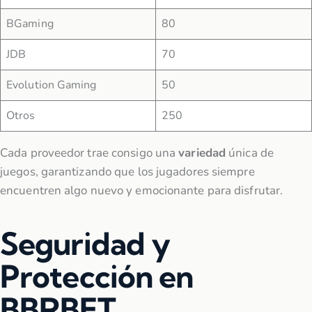
BGaming
80
JDB
70
Evolution Gaming
50
Otros
250
Cada proveedor trae consigo una
variedad
única de
juegos, garantizando que los jugadores siempre
encuentren algo nuevo y emocionante para disfrutar.
Seguridad y
Protección en
BBRBET