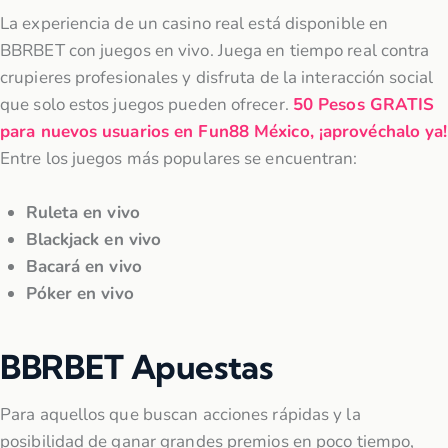
La experiencia de un casino real está disponible en
BBRBET con juegos en vivo. Juega en tiempo real contra
crupieres profesionales y disfruta de la interacción social
que solo estos juegos pueden ofrecer.
50 Pesos GRATIS
para nuevos usuarios en Fun88 México, ¡aprovéchalo ya!
Entre los juegos más populares se encuentran:
Ruleta en vivo
Blackjack en vivo
Bacará en vivo
Póker en vivo
BBRBET Apuestas
Para aquellos que buscan acciones rápidas y la
posibilidad de ganar grandes premios en poco tiempo,