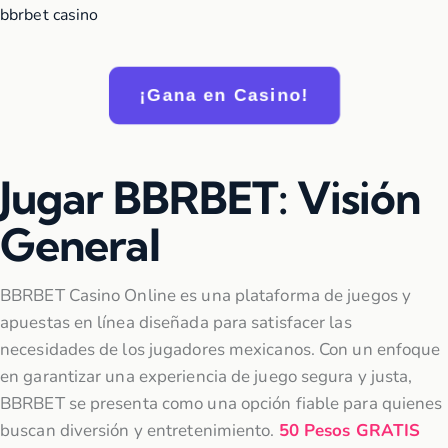
bbrbet casino
¡Gana en Casino!
Jugar BBRBET: Visión
General
BBRBET Casino Online es una plataforma de juegos y
apuestas en línea diseñada para satisfacer las
necesidades de los jugadores mexicanos. Con un enfoque
en garantizar una experiencia de juego segura y justa,
BBRBET se presenta como una opción fiable para quienes
buscan diversión y entretenimiento.
50 Pesos GRATIS