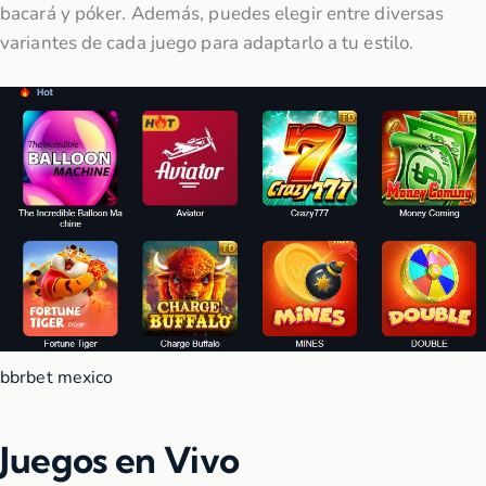
bacará y póker. Además, puedes elegir entre diversas
variantes de cada juego para adaptarlo a tu estilo.
bbrbet mexico
Juegos en Vivo