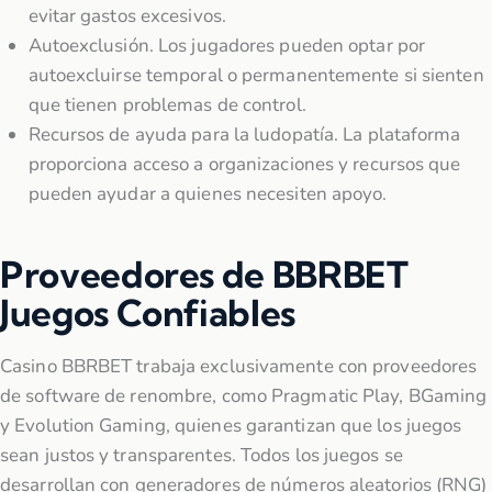
evitar gastos excesivos.
Autoexclusión. Los jugadores pueden optar por
autoexcluirse temporal o permanentemente si sienten
que tienen problemas de control.
Recursos de ayuda para la ludopatía. La plataforma
proporciona acceso a organizaciones y recursos que
pueden ayudar a quienes necesiten apoyo.
Proveedores de BBRBET
Juegos Confiables
Casino BBRBET trabaja exclusivamente con proveedores
de software de renombre, como Pragmatic Play, BGaming
y Evolution Gaming, quienes garantizan que los juegos
sean justos y transparentes. Todos los juegos se
desarrollan con generadores de números aleatorios (RNG)