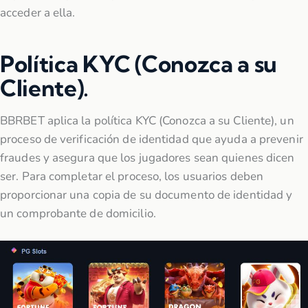
acceder a ella.
Política KYC (Conozca a su
Cliente).
BBRBET aplica la política KYC (Conozca a su Cliente), un
proceso de verificación de identidad que ayuda a prevenir
fraudes y asegura que los jugadores sean quienes dicen
ser. Para completar el proceso, los usuarios deben
proporcionar una copia de su documento de identidad y
un comprobante de domicilio.