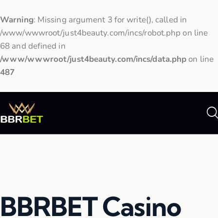
Warning
: Missing argument 3 for write(), called in
/www/wwwroot/just4beauty.com/incs/robot.php on line
68 and defined in
/www/wwwroot/just4beauty.com/incs/data.php
on line
487
BBRBET Casino