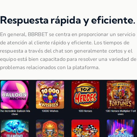
Respuesta rápida y eficiente.
En general, BBRBET se centra en proporcionar un servicio
de atención al cliente rápido y eficiente. Los tiempos de
respuesta a través del chat son generalmente cortos y el
equipo está bien capacitado para resolver una variedad de
problemas relacionados con la plataforma.